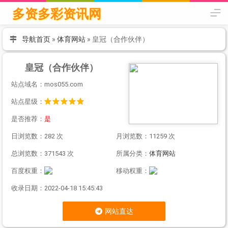
多资多彩资讯网
导航首页
»
体育网站
»
皇冠（合作伙伴）
皇冠（合作伙伴）
站点域名：mos055.com
站点星级：
是否推荐：
是
日浏览数：282 次
月浏览数：11259 次
总浏览数：371543 次
所属分类：
体育网站
百度权重：
移动权重：
收录日期：2022-04-18 15:45:43
网站直达