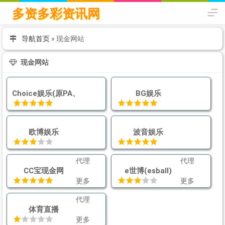
多资多彩资讯网
导航首页
»
现金网站
现金网站
Choice娱乐(原PA、旧AG）
BG娱乐
欧博娱乐
波音娱乐
代理
代理
CC宝现金网
e世博(esball)
更多
更多
代理
体育直播
更多