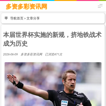
多资多彩资讯网
导航首页
»
文章分享
本届世界杯实施的新规，挤地铁战术
成为历史
2026-06-09 多资多彩资讯网 已浏览471次