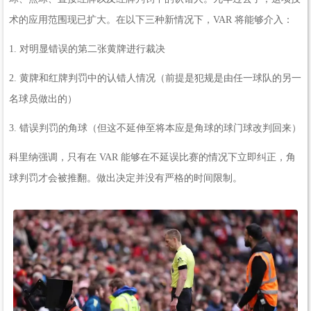
术的应用范围现已扩大。在以下三种新情况下，VAR 将能够介入：
1. 对明显错误的第二张黄牌进行裁决
2. 黄牌和红牌判罚中的认错人情况（前提是犯规是由任一球队的另一
名球员做出的）
3. 错误判罚的角球（但这不延伸至将本应是角球的球门球改判回来）
科里纳强调，只有在 VAR 能够在不延误比赛的情况下立即纠正，角
球判罚才会被推翻。做出决定并没有严格的时间限制。