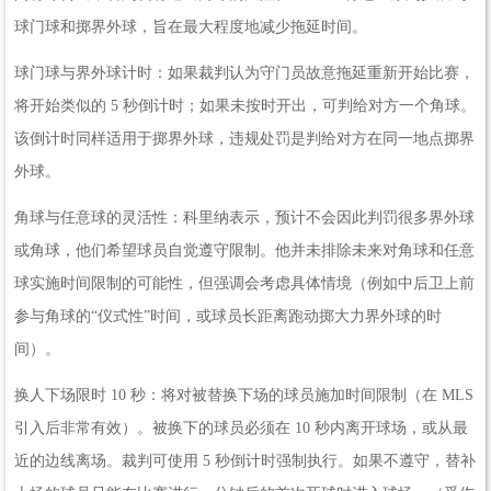
球门球和掷界外球，旨在最大程度地减少拖延时间。
球门球与界外球计时：如果裁判认为守门员故意拖延重新开始比赛，
将开始类似的 5 秒倒计时；如果未按时开出，可判给对方一个角球。
该倒计时同样适用于掷界外球，违规处罚是判给对方在同一地点掷界
外球。
角球与任意球的灵活性：科里纳表示，预计不会因此判罚很多界外球
或角球，他们希望球员自觉遵守限制。他并未排除未来对角球和任意
球实施时间限制的可能性，但强调会考虑具体情境（例如中后卫上前
参与角球的“仪式性”时间，或球员长距离跑动掷大力界外球的时
间）。
换人下场限时 10 秒：将对被替换下场的球员施加时间限制（在 MLS
引入后非常有效）。被换下的球员必须在 10 秒内离开球场，或从最
近的边线离场。裁判可使用 5 秒倒计时强制执行。如果不遵守，替补