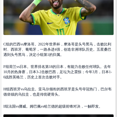
C组的巴西vs摩洛哥。2022年世界杯，摩洛哥是头号黑马，击败比利
时、西班牙、葡萄牙，一路杀进4强，创造非洲球队历史。五星桑巴
遇到头号黑马，决定小组第1的归属。
F组荷兰vs日本。世界排名第18的日本，有能力击败任何球队。去年
10月的热身赛，日本3-2击败巴西，足坛为之震惊；今年3月，日本1-
0战胜英格兰，历史上首次击败对手。
H组西班牙vs乌拉圭。亚马尔领衔的西班牙是头号夺冠热门，巴尔韦
德坐镇的乌拉圭，也是传统硬骨头。
I组法国vs挪威。姆巴佩vs哈兰德的超级前锋对决，一触即发。