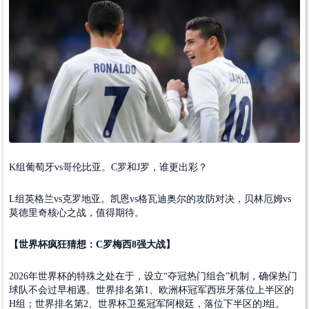
K组葡萄牙vs哥伦比亚。C罗和J罗，谁更出彩？
L组英格兰vs克罗地亚。凯恩vs格瓦迪奥尔的攻防对决，贝林厄姆vs
莫德里奇核心之战，值得期待。
【世界杯疯狂猜想：C罗梅西8强大战】
2026年世界杯的特殊之处在于，设立“夺冠热门组合”机制，确保热门
球队不会过早相遇。世界排名第1、欧洲杯冠军西班牙落位上半区的
H组；世界排名第2、世界杯卫冕冠军阿根廷，落位下半区的J组。